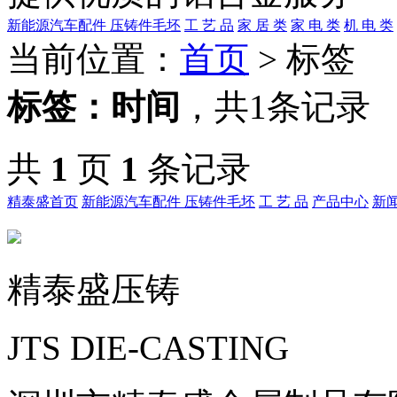
新能源汽车配件
压铸件毛坯
工 艺 品
家 居 类
家 电 类
机 电 类
当前位置：
首页
> 标签
标签：
时间
，
共1条记录
共
1
页
1
条记录
精泰盛首页
新能源汽车配件
压铸件毛坯
工 艺 品
产品中心
新
精泰盛压铸
JTS DIE-CASTING