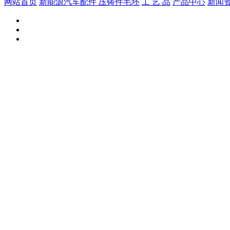
网站首页
新能源汽车配件
压铸件毛坯
工 艺 品
产品中心
新闻