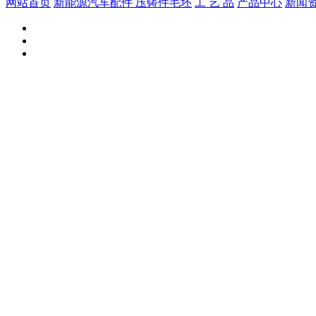
网站首页
新能源汽车配件
压铸件毛坯
工 艺 品
产品中心
新闻